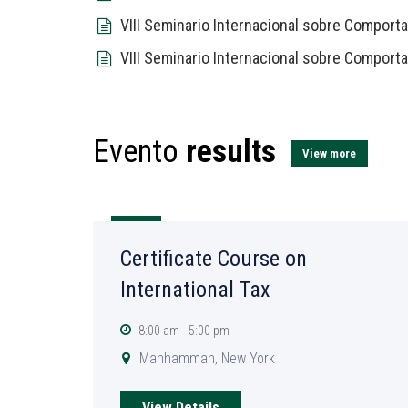
VIII Seminario Internacional sobre Comport
VIII Seminario Internacional sobre Comport
Evento
results
View more
14
MAY
Certificate Course on
International Tax
8:00 am - 5:00 pm
Manhamman, New York
View Details