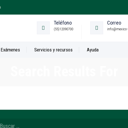
a
Teléfono
Correo
(55)12090700
info@mexico-
Exámenes
Servicios y recursos
Ayuda
Search Results For