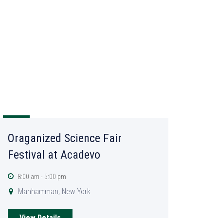
11
SEP
Oraganized Science Fair
Festival at Acadevo
8:00 am - 5:00 pm
Manhamman, New York
View Details